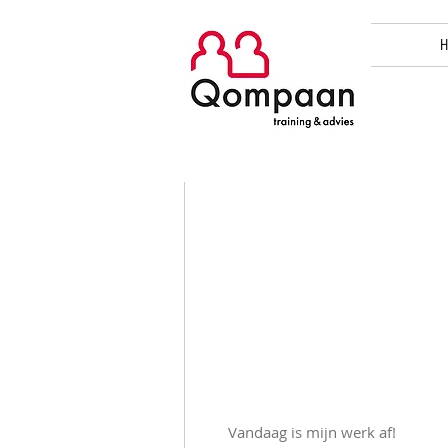
H
Vandaag is mijn werk af!