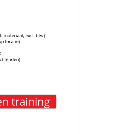
l. materiaal,
excl. btw)
 locatie)
0
chtenden)
en training